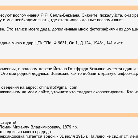
есуют воспоминания Я.Я. Селль-Бекмана. Скажите, пожалуйста, они хр
у и мне необходимо знать, где отложились данные воспоминания.
иве. Это записи моего деда, дополненные мною фотографиями из домашн
едана мною в дар ЦГА СПб. Ф.9631, Оп.1, Д.124, 1948г., 141 лист.
орисович, в родовом дереве Йохана Готтфрида Бекмана имеется один из
 Это мой родной дедушка. Возможно как-то добавить краткую информац
сведения на адрес: chinarillo@gmail.com
ликованном на моём сайте, уточните что следует скорректировать. Кто и
ствуйте!
оман Михаилу Владимировичу, 1879 г.р.
 с подписью моего прадеда:
лександровка питается водой, - 31 июля 1916 г. На лавочке сидит ст. ле