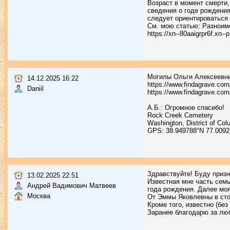
Возраст в момент смерти,
сведения о годе рождения
следует ориентироваться 
См. мою статью: Разноимё
https://xn--80aaigrpr6f.xn-
Могилы Ольги Алексеевны
14.12.2025 16:22
https://www.findagrave.co
Daniil
https://www.findagrave.co
А.Б.: Огромное спасибо!
Rock Creek Cemetery
Washington, District of Co
GPS: 38.949788°N 77.009
Здравствуйте! Буду призн
13.02.2025 22:51
Известная мне часть семь
Андрей Вадимович Матвеев
года рождения. Далее мо
Москва
От Эммы Яковлевны в сто
Кроме того, известно (без
Заранее благодарю за л