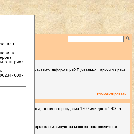
ова, есть ли у вас какая-то информация? Буквально штрихи о браке
4-000-30-0
комментировать
идетельства о смерти, то год его рождения 1799 или даже 1798, а
енеалогии. Данные возраста фиксируются множеством различных