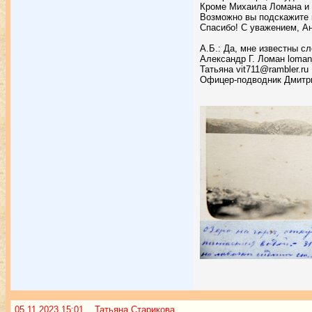
Кроме Михаила Ломана и 
Возможно вы подскажите к
Спасибо! С уважением, Ан
А.Б.: Да, мне известны с
Александр Г. Ломан loman
Татьяна vit711@rambler.ru
Офицер-подводник Дмитри
05.11.2023 15:01 Татьяна Старикова