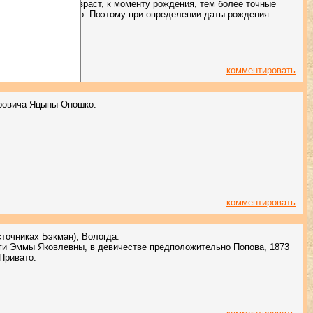
т, фиксирующий возраст, к моменту рождения, тем более точные
ем возраст взрослого. Поэтому при определении даты рождения
комментировать
ровича Яцыны-Оношко:
комментировать
точниках Бэкман), Вологда.
уги Эммы Яковлевны, в девичестве предположительно Попова, 1873
Привато.