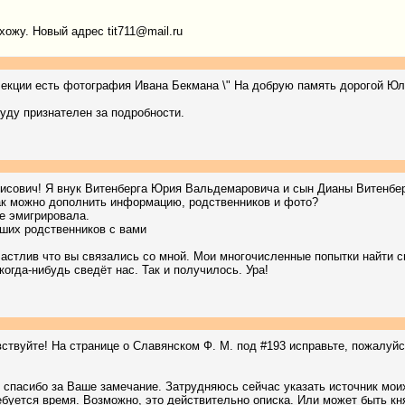
хожу. Новый адрес tit711@mail.ru
екции есть фотография Ивана Бекмана \" На добрую память дорогой Юли.
уду признателен за подробности.
исович! Я внук Витенберга Юрия Вальдемаровича и сын Дианы Витенбер
как можно дополнить информацию, родственников и фото?
не эмигрировала.
аших родственников с вами
частлив что вы связались со мной. Мои многочисленные попытки найти с
когда-нибудь сведёт нас. Так и получилось. Ура!
ствуйте! На странице о Славянском Ф. М. под #193 исправьте, пожалуйс
 спасибо за Ваше замечание. Затрудняюсь сейчас указать источник моих
ребуется время. Возможно, это действительно описка. Или может быть к