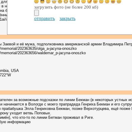
 для IXX в. также величина очень приблизительная. Чем ближе докумен
 в нём содержатся. Возраст ребёнка гораздо более точная величина, ч
загрузить фото (не более 200 кб)
на более ранние документы.
нные записи одного лица в древних и старых документах.
отправить
закрыть
-p1ai/images_doc/scientific_article.pdf#page=3
 Заевой и её мужа, подполковника американской армии Владимира Пет
m/memorial/202363635/olga_a-jacyna-onoszko
m/memorial/202363656/waldemar_p-jacyna-onoszko
lumbia, USA
2722°W
ателен за возможные подсказки по линии Бекман (в некоторых устных ис
и начинается в Вологде с моего прапрадеда Генриха Бекман и его супр
я прабабушка Элла Генриховна Бекман, позже Верхотурцева, ещё позже 
рону уходит ветвь Поповых.
 имён), что кто-то по линии Бетман проживал в Риге.
юбую информацию