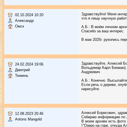
Здравствуйте! Меня интер
02.10.2024 10:20
что я пишу научную работ
Александр
Омск
А.Б.: В моём личном арх
Спасибо за ваш интерес.
В мае 2025г. рукопись пер
Здравствуйте, Алексей Б
24.02.2024 19:06
Вольдемар Карл Бекман).
Дмитрий
Андреевич
Тюмень
А.Б.: Конечно. Высылайте 
Если речь о дереве, опуб
нарисуйте.
Алексей Борисович, здрав
12.08.2023 20:46
Собираю информацию по Л
Antons Mangold
В моем архиве есть фото
\"Озеро на горе, откуда А