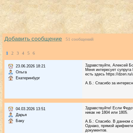
Добавить сообщение
51 сообщений
1
2
3
4
5
6
Здравствуйте, Алексей Бо
23.06.2026 18:21
Меня интересует супруга 
Ольга
есть здесь https://dzen.ru
Екатеринбург
А.Б.: Спасибо за интерес
Здравствуйте! Если Федот
04.03.2026 13:51
никак не 1804 или 1805.
Дарья
Баку
А.Б.: Спасибо. В данном 
Однако, прямой арифмети
документов.