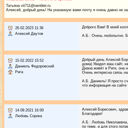
Татьяна vit711@rambler.ru
Алексей, добрый день! На указанную вами почту я очень давно не за
Доброго Вам! В моей колл
26.02.2023 11:36
Алексей Даутов
А.Б.: Очень любопытно. Б
Добрый день Алексей Бор
15.02.2022 15:52
дома) Увидел ваш сайт, 
Даниель Федоровский
Диана живёт в Риге, она 
Рига
Очень интересна связь н
А.Б. Даниель! Я просто с
что информация на сайте 
Алексей Борисович, здрав
14.09.2021 16:00
Благодарю!
Любовь Сорока
А.Б.: Любовь Николаевна,
по теме, и для этого пот