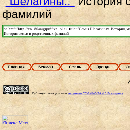
"Шелагины.."
История с
фамилий
<a href="http://xn--80aaigrpr6f.xn--p1ai" title="Семья Шелагиных. История,
История семьи и родственных фамилий
Публикуется на условиях
лицензии
CC-BY-NC-SA
4.0 Всемирная
.