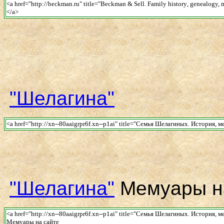
<a href="http://beckman.ru" title="
Beckman & Sell
.
Family history
,
genealogy, m
</a>
"Шелагина"
<a href="http://xn--80aaigrpr6f.xn--p1ai" title="Семья Шелагиных. История,
"Шелагина"
Мемуары н
<a href="http://xn--80aaigrpr6f.xn--p1ai" title="Семья Шелагиных. История,
Мемуары на сайте