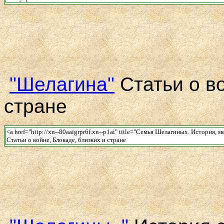
"Шелагина"
Статьи о во
стране
<a href="http://xn--80aaigrpr6f.xn--p1ai" title="Семья Шелагиных. История,
Статьи о войне, Блокаде, близких и стране