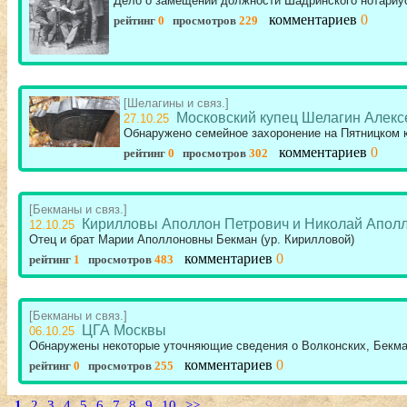
Дело о замещении должности Шадринского нотариу
комментариев
0
рейтинг
0
просмотров
229
[Шелагины и связ.]
Московский купец Шелагин Алекс
27.10.25
Обнаружено семейное захоронение на Пятницком
комментариев
0
рейтинг
0
просмотров
302
[Бекманы и связ.]
Кирилловы Аполлон Петрович и Николай Апол
12.10.25
Отец и брат Марии Аполлоновны Бекман (ур. Кирилловой)
комментариев
0
рейтинг
1
просмотров
483
[Бекманы и связ.]
ЦГА Москвы
06.10.25
Обнаружены некоторые уточняющие сведения о Волконских, Бекм
комментариев
0
рейтинг
0
просмотров
255
1
2
3
4
5
6
7
8
9
10
>>