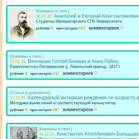
[Бекманы и связ.]
Анатолий и Евгений Константинови
18.01.26
Студенты Императорского СПб Университета
комментариев
0
рейтинг
0
просмотров
161
[Бекманы и связ.]
Венчание Готлиб Бекман и Анна Гейнц
12.01.26
Евангелистско-Лютеранская ц. Лизельский приход. 1817 г.
комментариев
0
рейтинг
0
просмотров
151
[Статьи и документы]
Календарный интервал рождения по возрасту в
17.12.25
Методика вычислений и соответствующий калькулятор.
комментариев
0
рейтинг
0
просмотров
207
[Бекманы и связ.]
Константин Аполлонович Большак
06.12.25