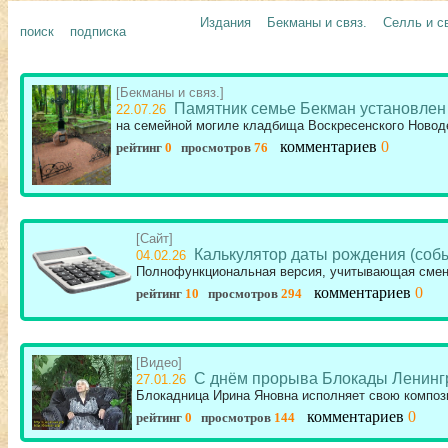
Издания
Бекманы и связ.
Селль и с
поиск
подписка
[Бекманы и связ.]
Памятник семье Бекман установлен
22.07.26
на семейной могиле кладбища Воскресенского Новод
комментариев
0
рейтинг
0
просмотров
76
[Сайт]
Калькулятор даты рождения (соб
04.02.26
Полнофункциональная версия, учитывающая смен
комментариев
0
рейтинг
10
просмотров
294
[Видео]
С днём прорыва Блокады Ленинг
27.01.26
Блокадница Ирина Яновна исполняет свою композ
комментариев
0
рейтинг
0
просмотров
144