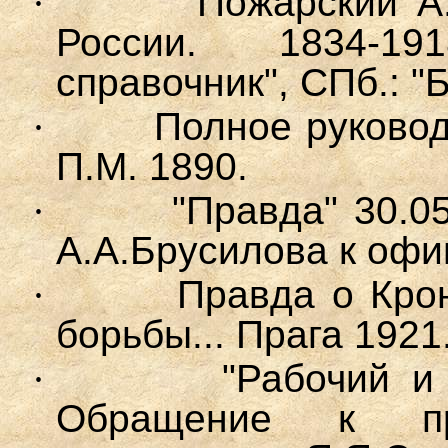
·
Пожарский А
России. 1834-19
справочник", СПб.: "Б
·
Полное руковод
П.М. 1890.
·
"Правда" 30.0
А.А.Брусилова к офи
·
Правда о Кроншта
борьбы... Прага 1921
·
"Рабочий и 
Обращение к пра