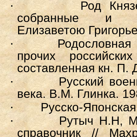
·
Род Княз
собранные и об
Елизаветою Григорье
·
Родословная 
прочих российски
составленная кн. П. 
·
Русский воен
века. В.М. Глинка. 19
·
Русско-Японская
·
Рутыч Н.Н, М
справочник // Ма