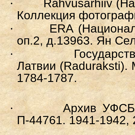
·
Rahvusarhiiv
(На
Коллекция фотогра
·
ERA
(Национал
оп.2, д.13963
. Ян Се
·
Государст
Латвии (
Raduraksti
).
1784-1787.
·
А
р
хив
УФСБ
П-44761. 1941-1942, 