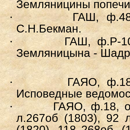
Земляницины попечи
·
ГАШ, ф.48
С.Н.Бекман.
·
ГАШ
, ф.Р-1
Земляницына
- Шадр
·
ГАЯО, ф.18
Исповедные ведомост
·
ГАЯО, ф.18, 
л.267об (1803)
, 92
л
(1820)
, 118 268об.
(