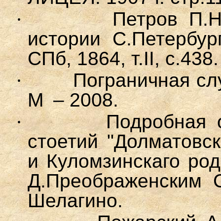
·
Петров П.Н
истории С.Петербур
СПб, 1864, т.II, с.438.
·
Пограничная сл
М – 2008.
·
По
дробная 
стоетий "Долматовск
и Куломзинскаго род
Д.Преображенским С
Шелагино.