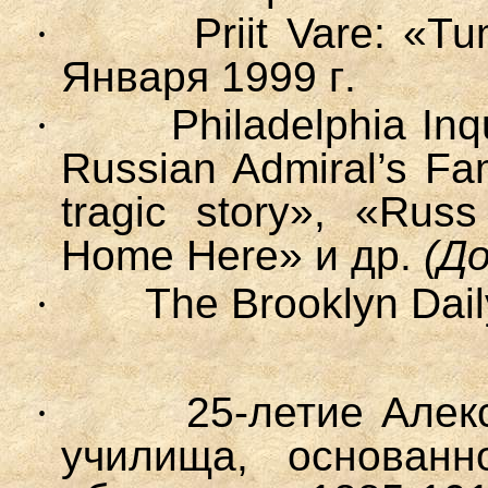
·
Priit Vare: «T
Января
1999
г
.
·
Philadelphia In
Russian Admiral’s Fa
tragic story», «Rus
Home Here»
и др
.
(
Д
·
The Brooklyn Daily
·
25-летие Алек
училища, основанн