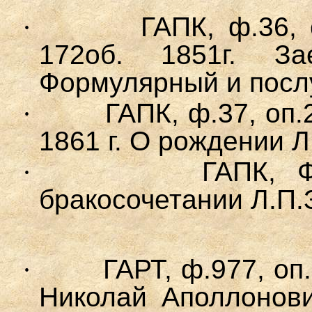
·
ГАПК, ф.36, 
172об. 1851г.
Заев
Формулярный и посл
·
ГАПК, ф.37, оп.2
1861 г. О рождении 
·
ГАПК, Ф
бракосочетании Л.П.
·
ГАРТ, ф.977, оп.
Николай Аполлонови