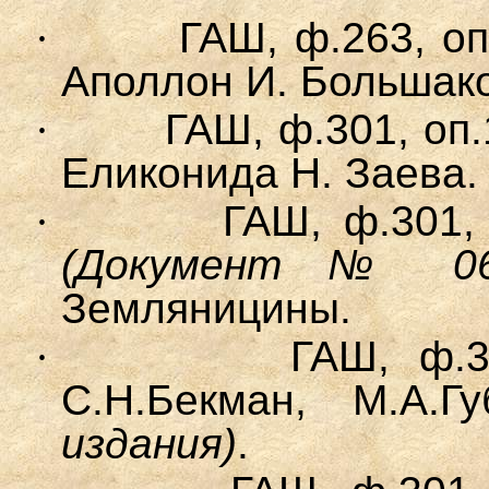
·
ГАШ, ф.263, оп.
Аполлон И. Большако
·
ГАШ, ф.301, оп.1
Еликонида Н. Заева.
·
ГАШ, ф.301, 
(Документ № 06
Земляницины.
·
ГАШ, ф.30
С.Н.Бекман, М.А.
издания)
.