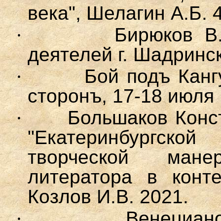
века", Шелагин А.Б. 
·
Бирюков В
деятелей г. Шадринска
·
Бой подъ Канг
сторонъ, 17-18 июля 
·
Большаков
Конст
"Екатеринбургско
творческой мане
литератора в конте
Козлов И.В.
2021.
·
Венециан