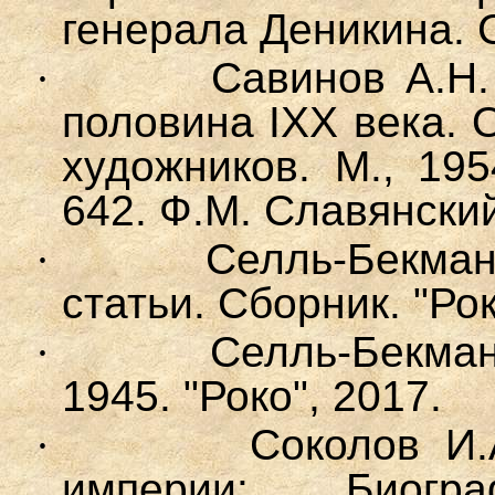
генерала Деникина. С
·
Савинов А.Н.
половина IXX века. 
художников. М., 195
642. Ф.М. Славянски
·
Селль-Бекман
статьи. Сборник. "Рок
·
Селль-Бекман
1945. "Роко", 2017.
·
Соколов И.
империи: Биогра