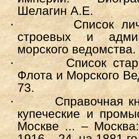
Шелагин А.Е.
·
Список ли
строевых и админ
морского ведомства. 
·
Список ста
Флота и Морского Вед
73.
·
Справочная кн
купеческие и промы
Москве ... – Москва
1916. –24. на 1881 го