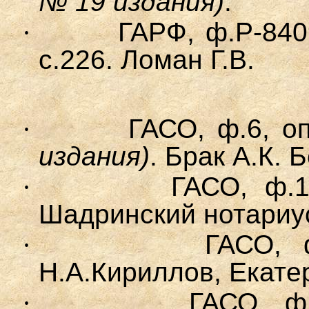
№ 19 издания)
.
·
ГАРФ, ф.Р-8409
с.226.
Ломан Г.В.
·
ГАСО, ф.6, оп
издания)
. Брак А.К. 
·
ГАСО, ф.1
Шадринский нотариус
·
ГАСО, ф.
Н.А.Кириллов, Екатер
·
ГАСО, ф.