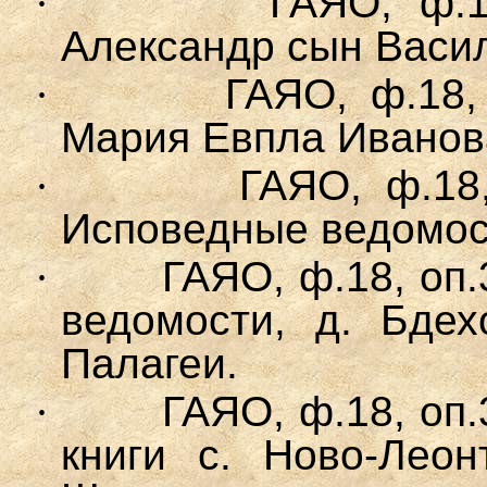
·
ГАЯО, ф.1
Александр сын Васи
·
ГАЯО, ф.18, 
Мария Евпла Иванова
·
ГАЯО, ф.18
Исповедные ведомост
·
ГАЯО, ф.18, о
п.
ведомости, д. Бдех
Палагеи.
·
ГАЯО, ф.18, о
п.
книги с. Ново-Леон