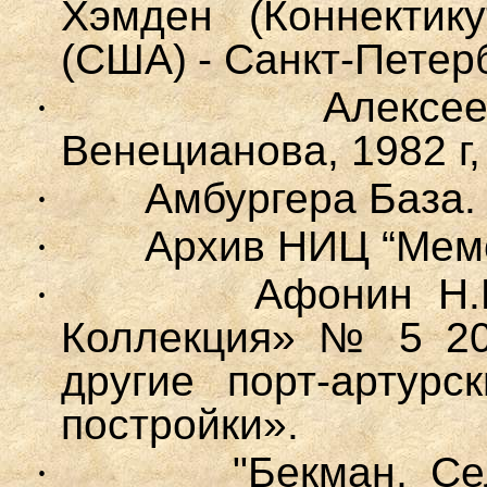
Хэмден (Коннектик
(США) - Санкт-Петерб
·
Алексе
Венецианова, 1982 г, 
·
Амбургера База.
·
Архив НИЦ “Мемо
·
Афонин Н.
Коллекция» № 5 20
другие порт-артур
постройки».
·
"Бекман, Се