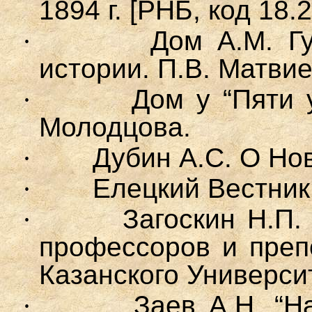
1894 г. [РН
Б
, код 18.
·
Дом А.М. Г
истории. П.В. Матвиец
·
Дом у “Пяти 
Молодцова.
·
Дубин А.С.
О Нов
·
Елецкий Вестник,
·
Загоскин Н.П.
профессоров и преп
Казанского Универси
·
Заев А.Н. “
Н