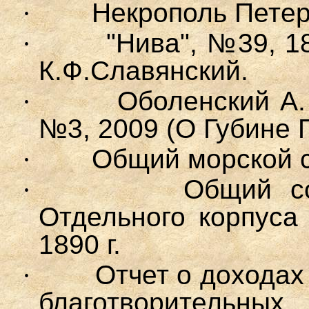
·
Некрополь Петерб
·
"Нива", №39, 18
К.Ф.Славянский.
·
Оболенский А.
№3, 2009 (О Губине П
·
Общий морской сп
·
Общий со
Отдельного корпуса
1890 г.
·
Отчет о доходах
благотворитель