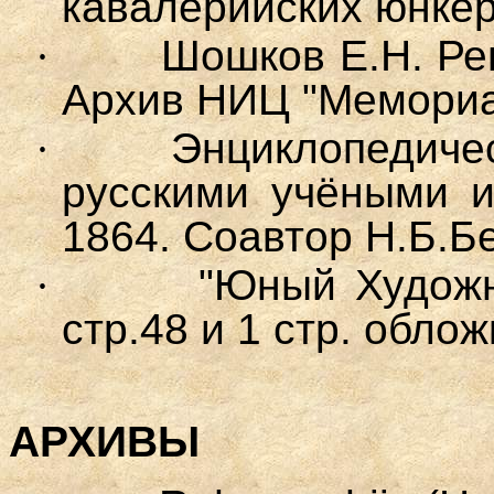
кавалерийских юнкер
·
Шошков Е.Н. Ре
Архив НИЦ "Мемориал
·
Энциклопедиче
русскими учёными и
1864. Соавтор Н.Б.Б
·
"Юный Художн
стр.48 и 1 стр. облож
АРХИВЫ