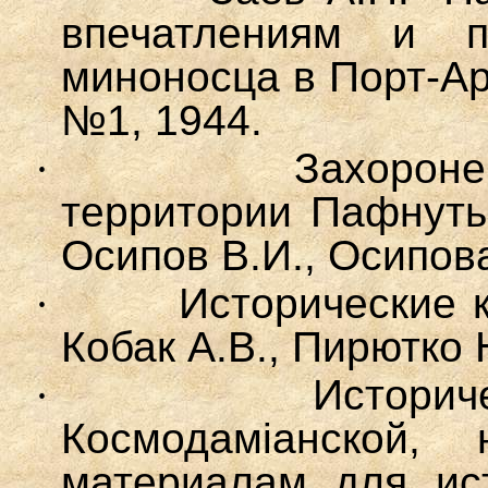
впечатлениям и 
миноносца в Порт-А
№1, 1944.
·
Захороне
территории Пафнуть
Осипов В.И., Осипова
·
Исторические 
Кобак А.В., Пирютко 
·
Историч
Космодамiанской,
материалам для ис