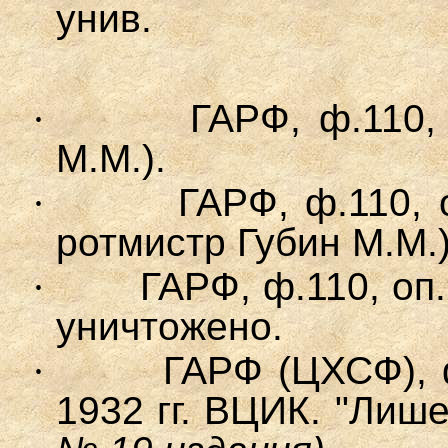
унив.
·
ГАРФ
, ф.110,
М.М.).
·
ГАРФ, ф.110, о
ротмистр Губин М.М.)
·
ГАРФ, ф.110, оп.9
уничтожено.
·
ГАРФ (ЦХСФ), ф
1932 гг. ВЦИК. "Лиш