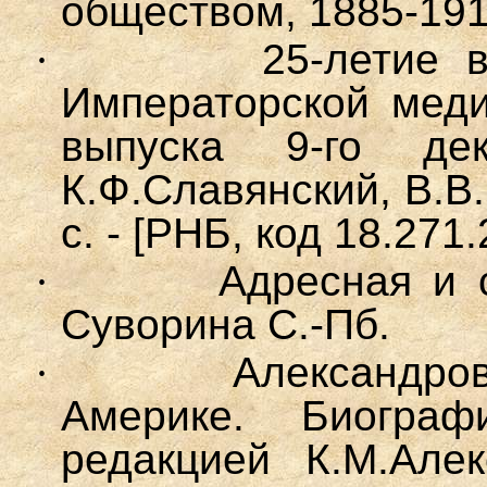
обществом, 1885-1910
·
25-
летие 
Императорской меди
выпуска 9-го де
К.Ф.Славянский, В.В.
с. - [РНБ, код 18.271.
·
Адресная и с
Суворина С.-Пб.
·
Александров
Америке. Биогра
редакцией К.М.Алек