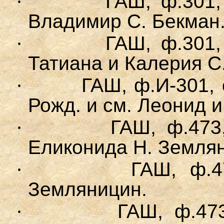
·
ГАШ, ф.301, 
Владимир С. Бекман
·
ГАШ, ф.301, 
Татиана и Калерия С
·
ГАШ, ф.И-301, о
Рожд. и см. Леонид 
·
ГАШ, ф.473,
Еликонида Н. Землян
·
ГАШ, ф.47
Земляницин.
·
ГАШ, ф.473