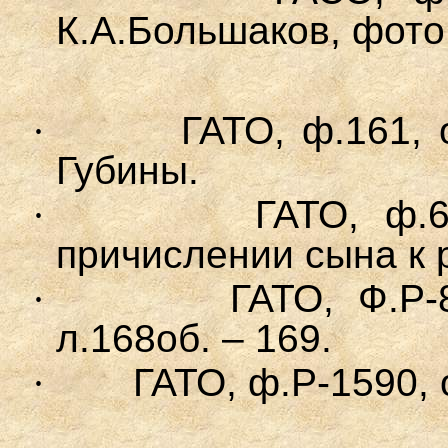
К.А.Большаков, фото
·
ГАТО, ф.161, о
Губины.
·
ГАТО, ф.6
причислении сына к 
·
ГАТО, Ф.Р-8
л.168об. – 169.
·
ГАТО, ф.Р-1590, о