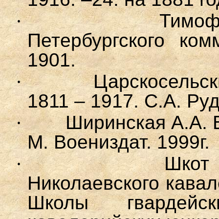
·
Тимоф
Петербургского ком
1901.
·
Царскосельск
1811 – 1917. С.А. Ру
·
Ширинская А
.
А
.
М. Воениздат. 1999г.
·
Шкот
Николаевского кава
Школы гвардейс