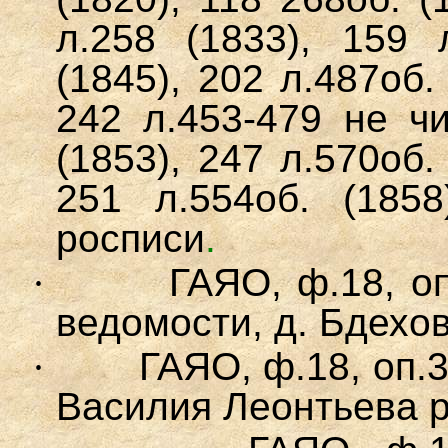
л.258
(1833)
, 159 
(1845)
, 202 л.487об
242
л.453-479 не чи
(1853)
, 247 л.570об
251 л.554об.
(1858
росписи
.
·
ГАЯО, ф.18, о
ведомости, д. Бдехово
·
ГАЯО, ф.18, оп.3
Василия Леонтьева р