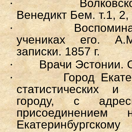
·
Волковск
Венедикт Бем. т.1, 2,
·
Воспомина
учениках его. А.М
записки. 1857 г.
·
Врачи Эстонии. 
·
Город Екате
статистических и
городу, с адре
присоединением 
Екатеринбургском