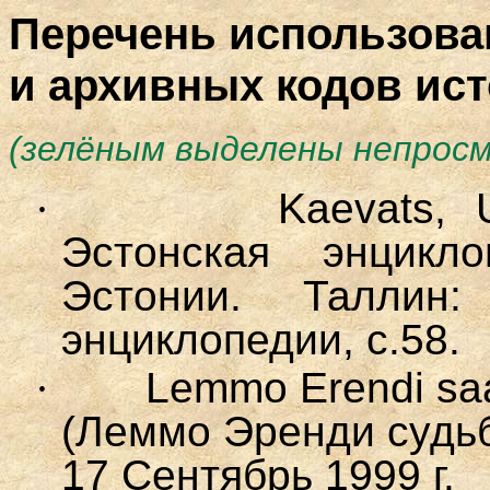
Перечень использова
и архивных кодов ис
(зелёным выделены непрос
·
Kaevats, 
Эстонская энцикл
Эстонии. Таллин:
энциклопедии, с.58.
·
Lemmo Erendi sa
(Леммо
Эренди
судь
17
Сентябрь
1999
г
.