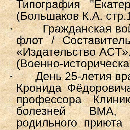
Типография "Екате
(Большаков К.А. стр.
·
Гражданская во
флот / Составител
«Издательство ACT», 
(Военно-историческа
·
День 25-летия вр
Кронида Фёдоровича
профессора Клини
болезней ВМА, 
родильного приюта в