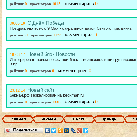
комментариев
0
рейтинг
0
просмотров
1015
С Днём Победы!
09.05.19
Поздравляю всех с 9 Мая - сакральной датой Святого праздника!
комментариев
0
рейтинг
-1
просмотров
1173
Новый блок Новости
18.03.17
Интегрирован новый новостной блок с возможностями группировки 
и пр.
комментариев
0
рейтинг
0
просмотров
0
Новый сайт
23.12.14
бекман.рф зеркалирован на beckman.ru
комментариев
0
рейтинг
0
просмотров
1336
Поделиться…