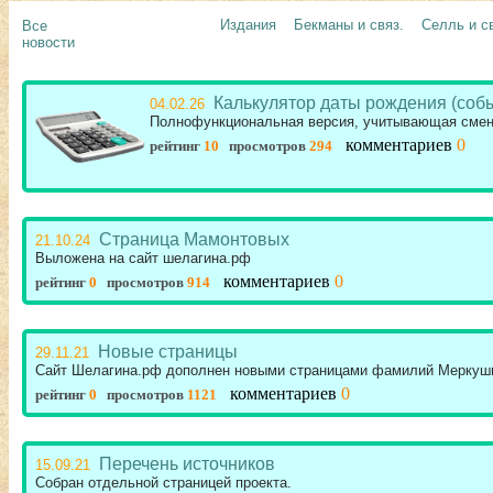
Издания
Бекманы и связ.
Селль и с
Все
новости
Калькулятор даты рождения (соб
04.02.26
Полнофункциональная версия, учитывающая смен
комментариев
0
рейтинг
10
просмотров
294
Страница Мамонтовых
21.10.24
Выложена на сайт шелагина.рф
комментариев
0
рейтинг
0
просмотров
914
Новые страницы
29.11.21
Сайт Шелагина.рф дополнен новыми страницами фамилий Меркуш
комментариев
0
рейтинг
0
просмотров
1121
Перечень источников
15.09.21
Собран отдельной страницей проекта.