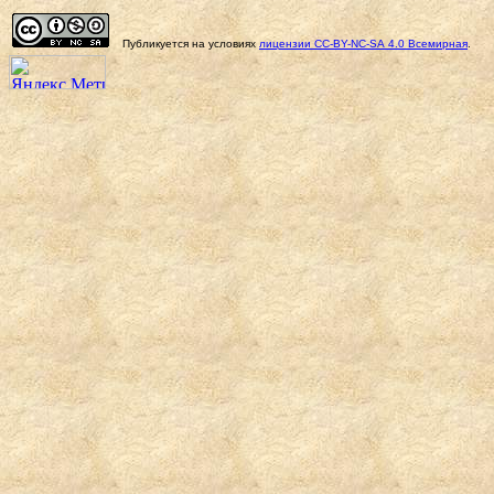
Публикуется на условиях
лицензии
CC-BY-NC-SA
4.0 Всемирная
.