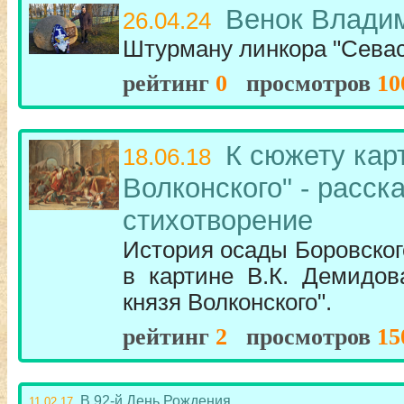
Венок Влади
26.04.24
Штурману линкора "Сева
рейтинг
0
просмотров
10
К сюжету кар
18.06.18
Волконского" - расск
стихотворение
История осады Боровско
в картине В.К. Демидов
князя Волконского".
рейтинг
2
просмотров
15
В 92-й День Рождения
11.02.17