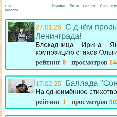
Издания
Бекманы и связ.
Селль и с
Все
новости
С днём прор
27.01.26
Ленинграда!
Блокадница Ирина Ян
композицию стихов Ольги
рейтинг
0
просмотров
14
Баллада "Сон
17.02.25
На одноимённое стихотв
рейтинг
1
просмотров
90