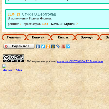
Стихи О.Берггольц
23.04.13
В исполнении Ирины Яновны.
комментариев
0
рейтинг
0
просмотров
1368
Поделиться…
Публикуется на условиях
лицензии
CC-BY-NC-SA
4.0 Всемирная
.