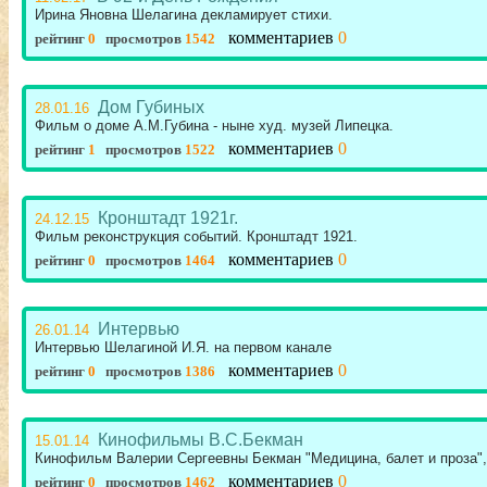
Ирина Яновна Шелагина декламирует стихи.
комментариев
0
рейтинг
0
просмотров
1542
Дом Губиных
28.01.16
Фильм о доме А.М.Губина - ныне худ. музей Липецка.
комментариев
0
рейтинг
1
просмотров
1522
Кронштадт 1921г.
24.12.15
Фильм реконструкция событий. Кронштадт 1921.
комментариев
0
рейтинг
0
просмотров
1464
Интервью
26.01.14
Интервью Шелагиной И.Я. на первом канале
комментариев
0
рейтинг
0
просмотров
1386
Кинофильмы В.С.Бекман
15.01.14
Кинофильм Валерии Сергеевны Бекман "Медицина, балет и проза", 
комментариев
0
рейтинг
0
просмотров
1462