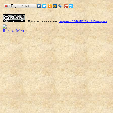
Поделиться…
Публикуется на условиях
лицензии
CC-BY-NC-SA
4.0 Всемирная
.