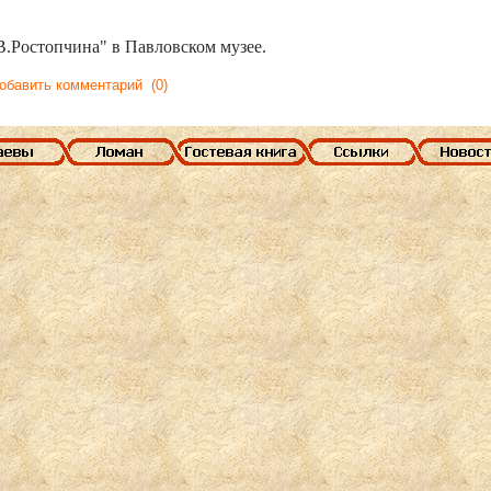
.Ростопчина" в Павловском музее.
обавить комментарий
(0)