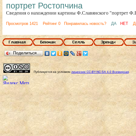
портрет Ростопчина
Сведения о нахождении картины Ф.Славянского "портрет Ф.В
Просмотров 1421 Рейтинг 0 Понравилась новость?
ДА
НЕТ
Д
Поделиться…
Публикуется на условиях
лицензии
CC-BY-NC-SA
4.0 Всемирная
.