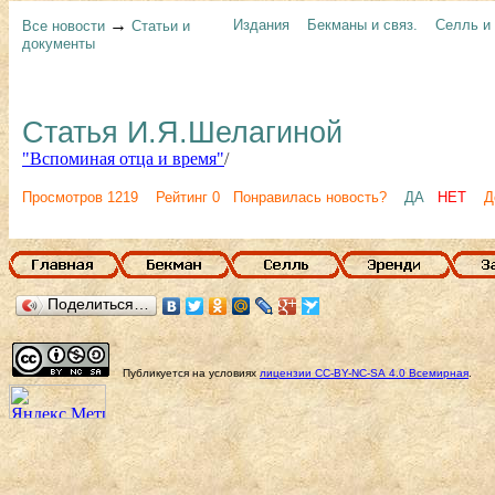
→
Издания
Бекманы и связ.
Селль и 
Все новости
Статьи и
документы
Статья И.Я.Шелагиной
"Вспоминая отца и время"
/
Просмотров 1219 Рейтинг 0 Понравилась новость?
ДА
НЕТ
Д
Поделиться…
Публикуется на условиях
лицензии
CC-BY-NC-SA
4.0 Всемирная
.