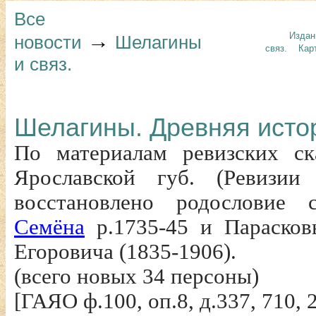
Все
→
Издан
новости
Шелагины
связ.
Кар
и связ.
Шелагины. Древняя исто
По материалам ревизских ск
Ярославской губ. (Ревизии
восстановлено родословие
Семёна
р.1735-45 и Парасков
Егоровича (1835-1906).
(всего новых 34 персоны)
[ГАЯО ф.100, оп.8, д.337, 710, 