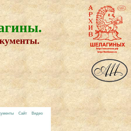
агины.
окументы.
кументы
Сайт
Видео