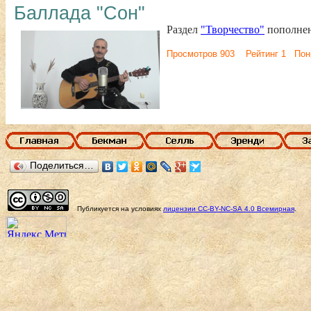
Баллада "Сон"
Раздел
"Творчество"
пополне
Просмотров 903 Рейтинг 1 По
Поделиться…
Публикуется на условиях
лицензии
CC-BY-NC-SA
4.0 Всемирная
.