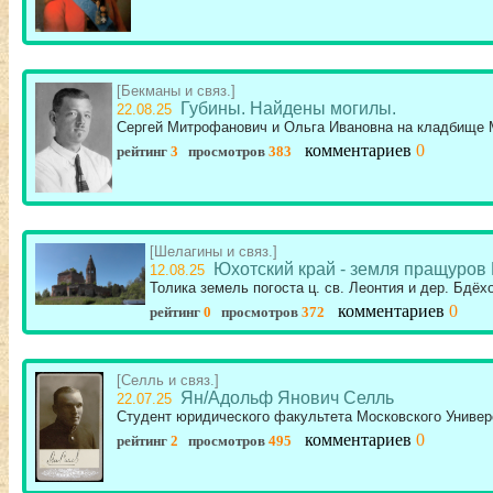
[Бекманы и связ.]
Губины. Найдены могилы.
22.08.25
Сергей Митрофанович и Ольга Ивановна на кладбище 
комментариев
0
рейтинг
3
просмотров
383
[Шелагины и связ.]
Юхотский край - земля пращуров
12.08.25
Толика земель погоста ц. св. Леонтия и дер. Бдёх
комментариев
0
рейтинг
0
просмотров
372
[Селль и связ.]
Ян/Адольф Янович Селль
22.07.25
Студент юридического факультета Московского Универс
комментариев
0
рейтинг
2
просмотров
495