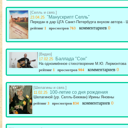
[Селль и связ.]
"Манускрипт Селль"
23.04.25
Передан в дар ЦГА Санкт-Петербурга внуком автора - 
комментариев
0
рейтинг
1
просмотров
763
[Видео]
Баллада "Сон"
17.02.25
На одноимённое стихотворение М.Ю. Лермонтова
комментариев
0
рейтинг
1
просмотров
904
[Шелагины и связ.]
100-летие со дня рождения
11.02.25
Шелагиной (ур. Селль-Бекман) Ирины Яновны
комментариев
0
рейтинг
3
просмотров
834