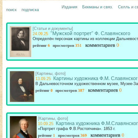
Издания
Бекманы и связ.
Селль и с
поиск
подписка
[Статьи и документы]
"Мужской портрет" Ф. Славянского
24.09.25
Определён персонаж картины из коллекции Дальневост
комментариев
0
рейтинг
6
просмотров
351
[Картины, фото]
Картины художника Ф.М. Славянског
13.09.25
В Дальневосточном художественном музее, Музее-За
комментариев
0
рейтинг
0
просмотров
387
[Картины, фото]
Картина художника Ф.М.Славянско
10.09.25
«Портрет графа Ф.В.Ростопчина». 1853 г.
комментариев
0
рейтинг
1
просмотров
369