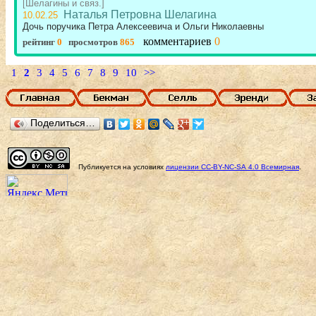
[Шелагины и связ.]
Наталья Петровна Шелагина
10.02.25
Дочь поручика Петра Алексеевича и Ольги Николаевны
комментариев
0
рейтинг
0
просмотров
865
1
2
3
4
5
6
7
8
9
10
>>
Поделиться…
Публикуется на условиях
лицензии
CC-BY-NC-SA
4.0 Всемирная
.