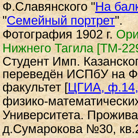
Ф.Славянского "
На бал
"
Семейный портрет
".
Фотография 1902 г.
Ори
Нижнего Тагила
[
ТМ-22
Студент Имп. Казанског
переведён ИСПбУ на Ф
ЦГИА, ф.14,
факультет
[
физико-математических
Университета. Прожива
д.Сумарокова №30, кв.