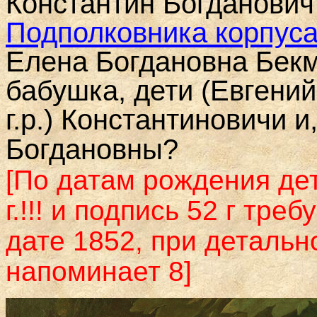
Константин Богданович
Подполковника корпуса
Елена Богдановна Бекм
бабушка, дети (Евгений 
г.р.) Константиновичи 
Богдановны?
[По датам рождения де
г.!!! и подпись 52 г тре
дате 1852, при деталь
напоминает 8]