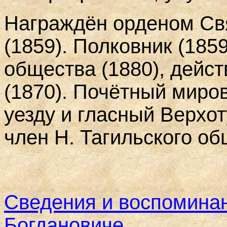
Награждён орденом Свя
(1859). Полковник (1859
общества (1880), дейс
(1870). Почётный миро
уезду и гласный Верхот
член Н. Тагильского об
Сведения и воспоминан
Богдановиче
.