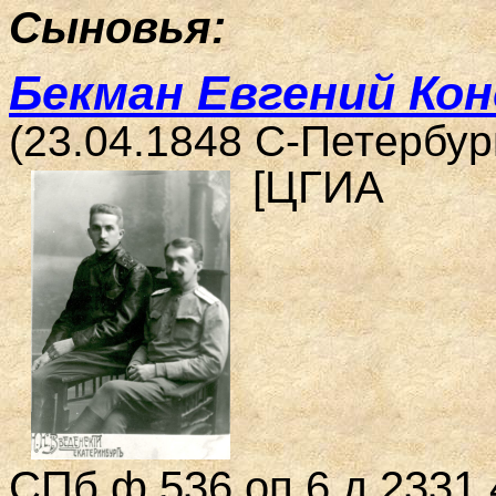
Сыновья:
Бекман Евгений Ко
(23.04.1848 С-Петербург
[ЦГИА
СПб.ф.536.оп.6,д.2331,