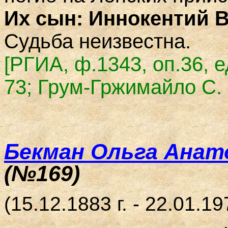
Их сын: Иннокентий 
Судьба неизвестна.
[
РГИА, ф.1343, оп.36, е
73; Грум-Гржимайло С. Г
Бекман Ольга Анат
(№169)
(15.12.1883 г. - 22.01.197