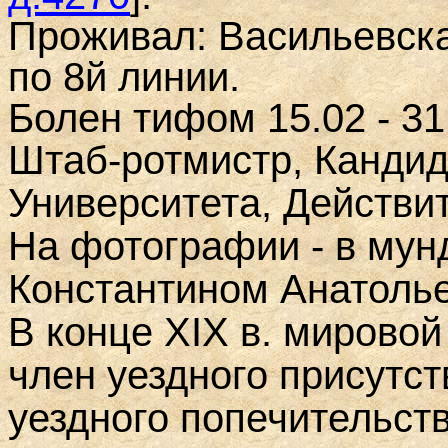
Проживал: Васильевская 
по 8й линии.
Болен тифом 15.02 - 31
Штаб-ротмистр,
Кандид
Университета
, Действи
На фотографии - в мун
Константином Анатоль
В конце
XIX
в. мировой
член уездного присутс
уездного попечительств