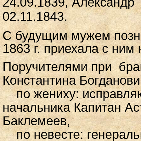
24.09.1839, Александр
02.11.1843.
С будущим мужем позна
1863 г. приехала с ним
Поручителями при
бра
Константина Богданови
по жениху: исправляю
начальника Капитан Ас
Баклемеев,
по невесте: генераль