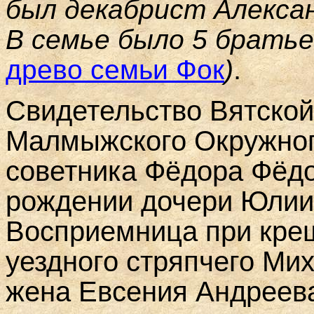
был декабрист Алексан
В семье было 5 братье
.
древо семьи Фок
)
Свидетельство Вятской
Малмыжского Окружног
советника Фёдора Фёд
рождении дочери Юлии 
Восприемница при кре
уездного стряпчего Ми
жена Евсения Андреев