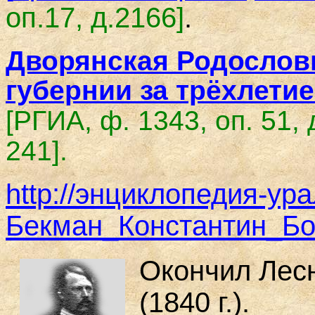
оп.17, д.2166
]
.
Дворянская Родословн
губернии за трёхлетие 
[РГИА, ф. 1343, оп. 51, 
241].
http://энциклопедия-ура
Бекман_Константин_Бо
Окончил Лес
(1840 г.).