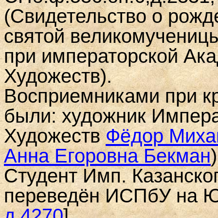
(Свидетельство о рожд
святой великомученицы
при императорской Ак
Художеств).
Восприемниками при к
были:
художник Импер
Художеств
Фёдор Миха
Анна Егоровна Бекман
)
Студент Имп. Казанског
переведён ИСПбУ на 
д.4270
]
.