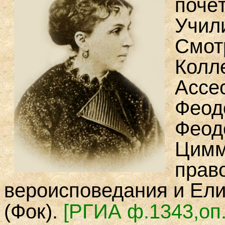
почё
Учил
Смот
Колл
Ассе
Феод
Феод
Цимм
прав
вероисповедания и Ел
(Фок).
[РГИА ф.1343,оп.