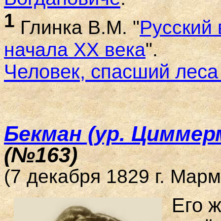
1
Глинка В.М. "
Русский
начал
а XX
века
".
Человек, спасший леса
Бекман (ур. Цимме
(№163)
(7 декабря 1829 г. Марм
Его 