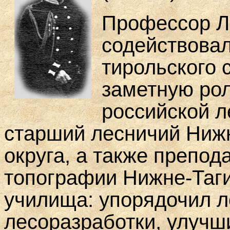
Профессор Ле
содействова
тирольского 
заметную рол
российской ле
старший лесничий Нижн
округа, а также препод
топографии Нижне-Таги
училища: упорядочил л
лесоразработки, улучш