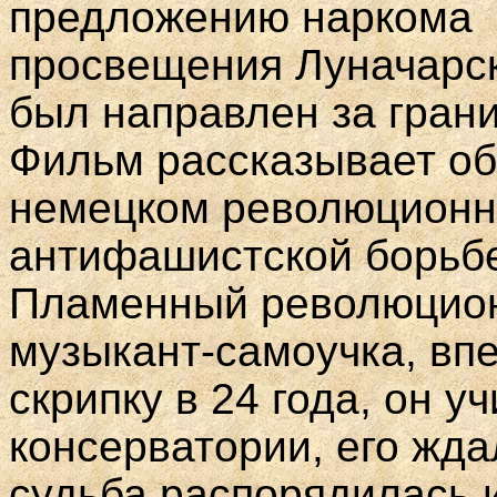
предложению наркома
просвещения Луначарск
был направлен за грани
Фильм рассказывает об
немецком революционн
антифашистской борьбе
Пламенный революцион
музыкант-самоучка, вп
скрипку в 24 года, он у
консерватории, его жда
судьба распорядилась и