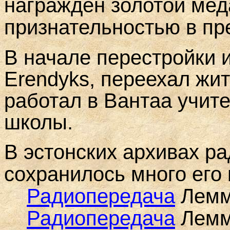
награжден золотой мед
признательностью в пр
В начале перестройки
Erendyks, переехал жи
работал в Вантаа учит
школы.
В эстонских архивах ра
сохранилось много его
Радиопередача
Леммо
Радиопередача
Леммо