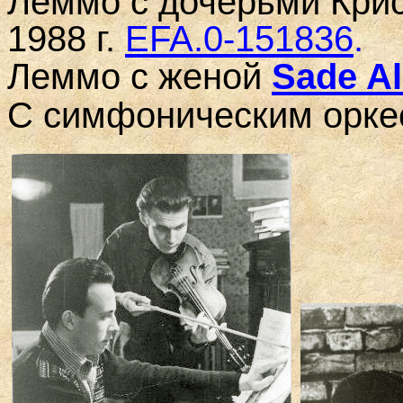
Леммо
с дочерьми Кри
1988 г.
EFA
.0-151836
.
Леммо
с женой
Sade Al
С симфоническим оркес