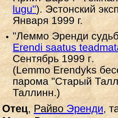
lugu"
).
Эстонский
экс
Января
1999
г.
"
Леммо
Эренди
судь
Erendi saatus teadmat
Сентябрь
1999
г
.
(Lemmo Erendyks бес
парома "Старый Тал
Таллинн.)
Отец
,
Райво
Эренди
,
т