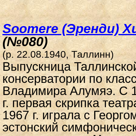
Soomere (Эренди) Х
(№080)
(р. 22.08.1940, Таллинн)
Выпускница Таллинско
консерватории по класс
Владимира Алумяэ. С 1
г. первая скрипка театр
1967 г. играла с Георго
эстонский симфоничес