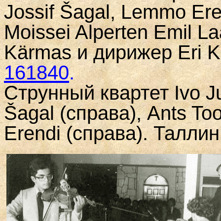
Jossif
Š
agal
,
Lemmo Ere
Moissei Alperten Emil L
K
ä
rmas
и дирижер
Eri K
161840
.
Струнный квартет
Ivo J
Š
agal
(справа),
Ants To
Erendi
(справа). Таллин