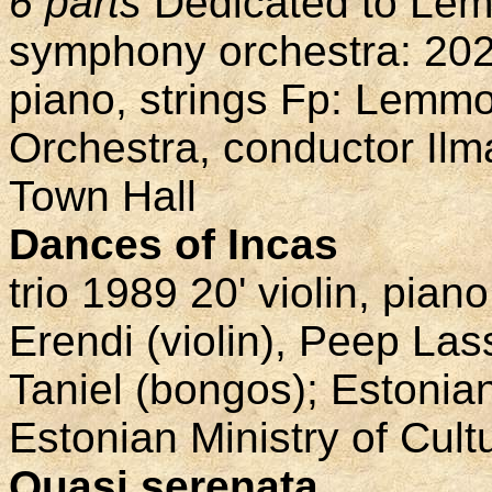
6 parts
Dedicated to Lem
symphony orchestra: 2020
piano, strings Fp: Lemmo 
Orchestra, conductor Ilm
Town Hall
Dances of Incas
trio 1989 20' violin, pia
Erendi (violin), Peep La
Taniel (bongos); Estoni
Estonian Ministry of Cult
Quasi serenata