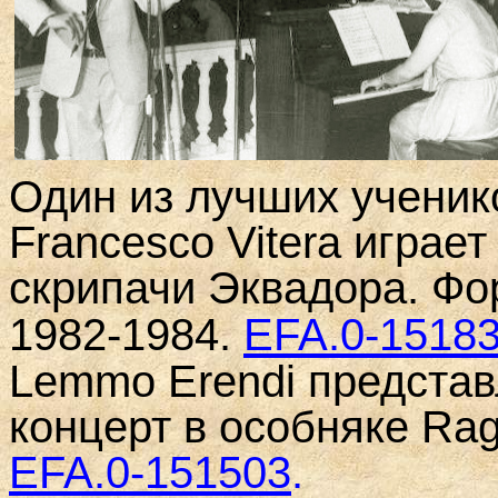
Один из лучших учени
Francesco Vitera
играе
скрипачи Эквадора. Ф
1982-1984.
EFA
.0-1518
Lemmo Erendi предста
концерт в особняке Ra
EFA.0-151503
.