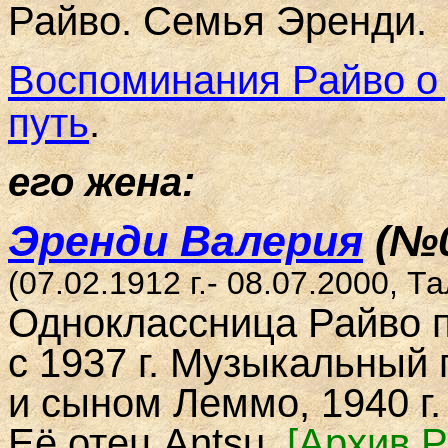
Райво. Семья Эренди.
Воспоминания Райво о 
путь
.
его жена:
Эренди Валерия
(№
(07.02.1912 г.- 08.07.2000, Т
Одноклассница Райво п
с 1937 г. Музыкальный
и сыном Леммо, 1940 г.
Её отец Antsu.
[Архив 