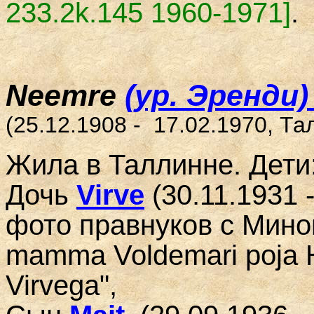
233.2k.145 1960-1971]
.
Neemre
(ур. Эренди
(
25.12.1908
-
17.02.1970
, Та
Жила в Таллинне. Дети
Дочь
Virve
(30.11.1931 -
фото правнуков с Миной 
mamma Voldemari poja H
Virvega",