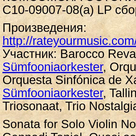
С10-09007-08(а) LP сб
Произведения:
http://rateyourmusic.com
Участник
:
Barocco Reval
Sümfooniaorkester
, Orqu
Orquesta Sinfónica de X
Sümfooniaorkester
, Tall
Triosonaat, Trio Nostalgi
Sonata for Solo Violin No