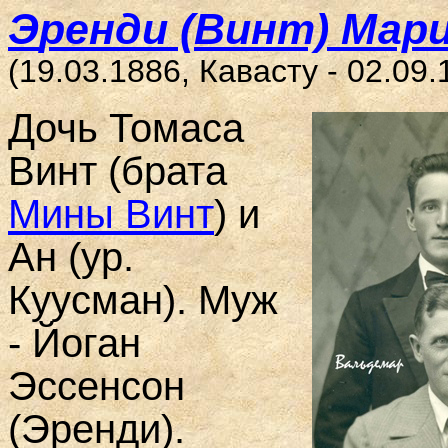
Э
ренди (Винт) Мар
(19.03.1886, Кавасту - 02.09
Дочь Томаса
Винт (брата
Мины Винт
) и
Ан (ур.
Куусман). Муж
- Йоган
Эссенсон
(Эренди).