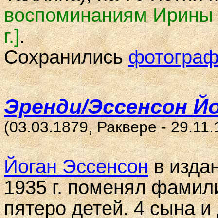
воспом
инаниям Ирины 
г.
]
.
Сохранились
фотограф
Эренди/Эссенсон Й
(03.03.1879, Раквере - 29.11
Йоган Эссенсон
в издан
1935 г. поменял фамил
пятеро детей. 4 сына и 