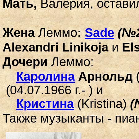
Мать,
Валерия, остави
Жена
Леммо
:
Sade
(№2
Alex
andr
i
Linikoja
и
El
Дочери
Леммо:
Каролина
Арнольд
(04.07.1966 г.- ) и
Кристина
(
Kristina
)
(
Т
акже музыканты - пиа