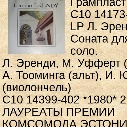
Грампласт
С10 14173-
LP Л. Эрен
Соната дл
соло.
Л. Эренди, М. Уфферт (
А. Тооминга (альт), И. 
(виолончель)
С10 14399-402 *1980* 
ЛАУРЕАТЫ ПРЕМИИ
КОМСОМОЛА ЭСТОНИ