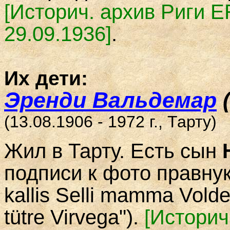
[Историч. архив Риги E
29.09.1936]
.
Их дети:
Эренди Вальдемар
(13.08.1906 - 1972 г., Тарту)
Жил в Тарту. Есть сын
подписи к фото правнук
kallis Selli mamma Vold
tütre Virvega").
[Историч