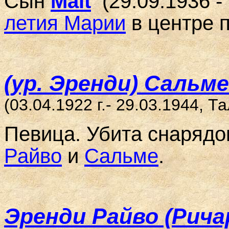
Сын
Mait
(29.09.1936 - 
летия Марии
в центре п
(ур. Эренди) Сальме
(03.04.1922 г.- 29.03.1944, Т
Певица. Убита снарядо
Райво
и
Сальме
.
Эренди Райво (Рича