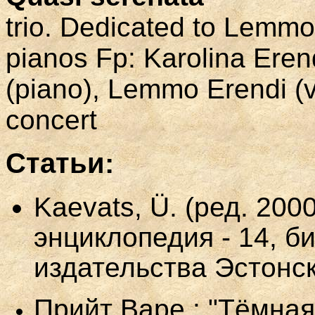
trio. Dedicated to Lemmo 
pianos Fp: Karolina Erend
(piano), Lemmo Erendi (v
concert
Статьи:
Kaevats, Ü.
(
ред
. 200
энциклопедия - 14, б
издательства Эстонск
Прийт
Варе
: "
Тёмная