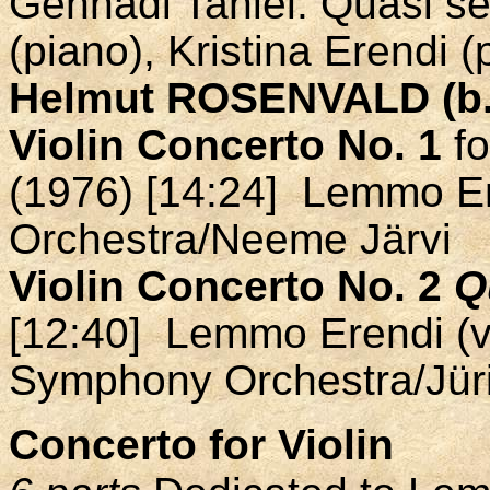
Gennadi Taniel. Quasi se
(piano), Kristina Erendi 
Helmut ROSENVALD (b.
Violin Concerto No. 1
fo
(1976) [14:24] Lemmo Ere
Orchestra/Neeme Järvi
Violin Concerto No. 2
Q
[12:40] Lemmo Erendi (vi
Symphony Orchestra/Jüri
Concerto for Violin