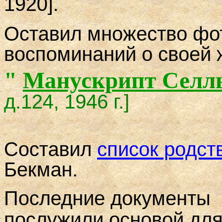
1920].
Оставил множество фо
воспоминаний о своей 
"
Манускрипт Селл
д.124, 1946 г.]
Составил
список родст
Бекман.
По
следние документы
послужили основой дл