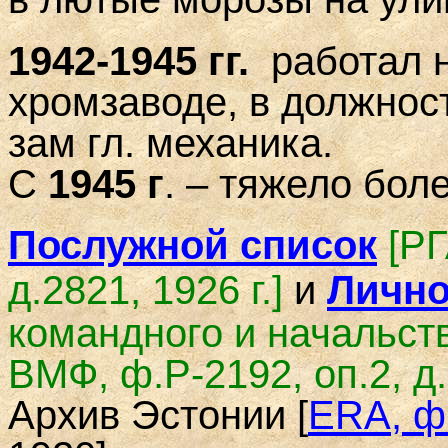
1942-1945 гг.
работал н
хромзаводе, в должност
зам гл. механика.
С
1945 г
. – тяжело боле
Послужной список
[РГ
и
д.2821, 1926 г.]
Лично
командного и начальст
ВМФ, ф.Р-2192, оп.2, д.
Архив Эстонии [
ERA, ф.