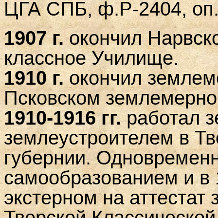
ЦГА СПБ, ф.Р-2404, оп.
1907 г.
окончил Нарвско
классное Училище.
1910 г.
окончил землем
Псковском землемерно
1910-1916 гг.
работал 
землеустроителем в Тв
губернии. Одновремен
самообразованием и в 
экстерном на аттестат 
Тверской Классической