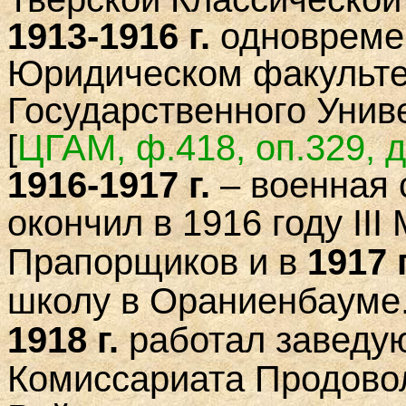
1913-1916 г.
одновремен
Юридическом факульте
Государственного Унив
[
ЦГАМ, ф.
4
18, оп.329, 
1916-1917 г.
– военная 
окончил в 1916 году
III
Прапорщиков и в
1917 г
школу в Ораниенбауме
1918 г.
работал заведу
Комиссариата Продовол