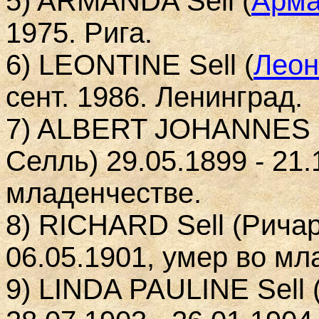
5) ARMANDA S
ell
(
Aрма
1975. Рига.
6) LEONTINE S
ell
(
Леон
сент. 1986. Ленинград.
7) ALBERT JOHANNES
Селль) 29.05.1899 - 21.
младенчестве.
8) RICHARD S
ell
(Ричар
06.05.1901, умер во мл
9) LINDA PAULINE S
ell