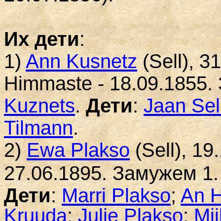
Их дети
:
1)
A
nn
Kusnetz
(
S
ell)
, 3
Himmaste
- 18.09.1855.
Kuznets
.
Дети
:
Jaan Sel
Tilmann
.
2)
E
wa
Plakso
(
S
ell)
, 19
27.06.1895. Замужем
1
Дети
:
Marri Plakso
;
An 
Kruuda
;
Julie Plakso
;
Mii