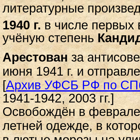
литературные произвед
1940 г.
в числе первых 
учёную степень
Кандид
Арестован
за антисове
июня 1941 г. и отправл
[
А
р
хив
УФСБ РФ по СПб
1941-1942, 2003 гг.
]
Освобождён в феврале 
летней одежде, в кото
в лютые морозы на ули