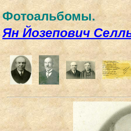
Фотоальбомы.
Ян Йозепович Селл