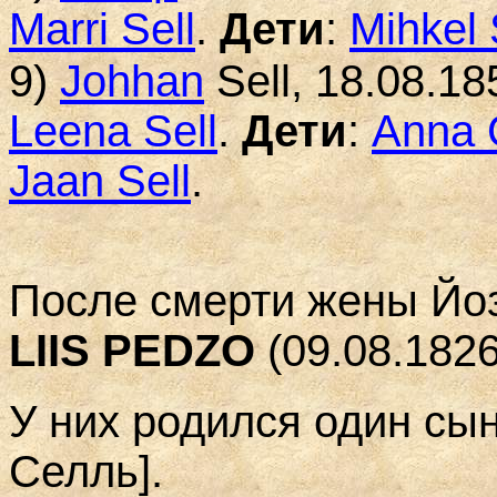
Marri Sell
.
Дети
:
Mihkel 
9)
J
ohhan
S
ell
, 18.08.18
Leena
Sell
.
Дети
:
Anna 
Jaan Sell
.
После смерти жены Йоз
LIIS PEDZO
(09.08.182
У них родился один с
Селль
]
.