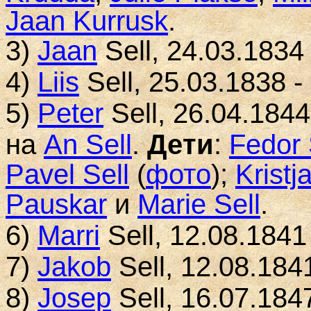
Jaan Kurrusk
.
3)
J
aan
S
ell
, 24.03.1834
4)
L
iis
S
ell
, 25.03.1838 -
5)
P
eter
S
ell
, 26.04.1844
на
An Sell
.
Д
е
ти
:
Fedor 
Pavel Sell
(
фото
)
;
Kristj
Pauskar
и
Marie Sell
.
6)
M
arri
S
ell
, 12.08.1841
7)
J
akob
S
ell
, 12.08.184
8)
J
osep
S
ell
, 16.07.184