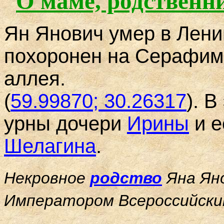
О маме, родственни
Ян Янович умер в Ленин
похоронен на Серафим
аллея.
(
59.99870; 30.26317
). 
урны дочери
Ирины
и е
Шелагина
.
Некровное
родство
Яна Яно
Императором Всероссийски