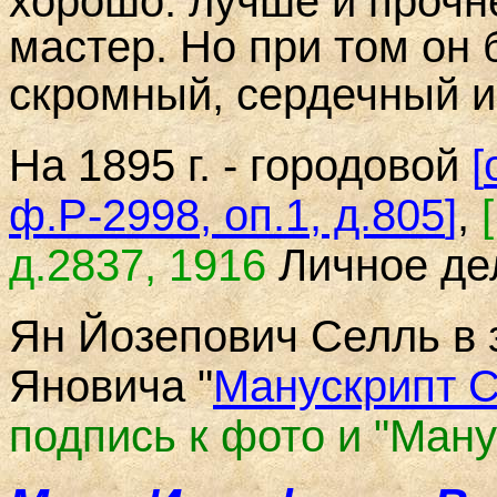
хорошо: лучше и прочне
мастер. Но при том он
скромный,
сердечный и
На 1895 г. - городовой
[
ф.Р-2998, оп.1, д.805
]
,
[
д.2837
,
1916
Личное де
Ян Йозепович Селль в 
Яновича "
Манускрипт 
подпись к фото
и "Ману