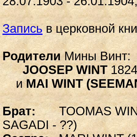
28.07.1903 - 26.01.190
Запись
в церковной кни
Родители
Мины Винт:
JOOSEP WINT
1824 
и
MAI WINT (SEEMA
Брат:
TOOMAS WINT (0
SAGADI - ??)