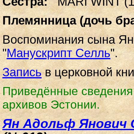
Сестра:
MARI WINT (11.
Племянница (дочь бра
Воспоминания сына Ян
"
Манускрипт Селль
".
Запись
в церковной кни
Приведённые сведения -
архивов Эстонии.
Ян Адольф Янович 