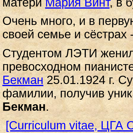
матери
Мария Винт
, в 
Очень много, и в перву
своей семье и сёстрах 
Студентом ЛЭТИ женил
превосходном пианист
Бекман
25.01.1924 г. С
фамилии, получив уни
Бекман
.
[Curriculum vitae
, ЦГА 