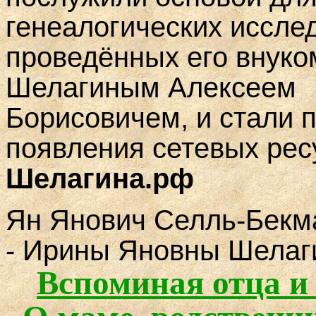
генеалогических иссле
проведённых его внуко
Шелагиным Алексеем
Борисовичем, и стали 
появления сетевых ре
Шелагина.рф
Ян Янович Селль-Бекм
- Ирины Яновны Шелаги
Вспоминая отца и