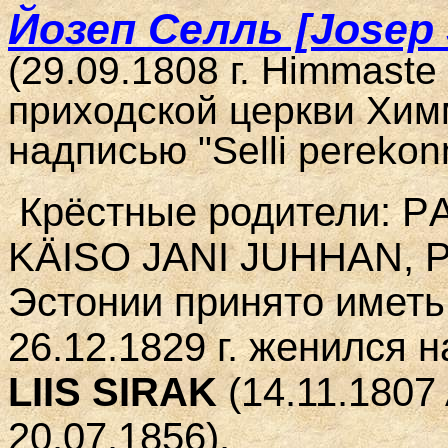
Йозеп Селль [Josep 
(29.09.1808 г.
Himmaste
приходской церкви Химм
надписью
"Selli pereko
Крёстные родители: P
KÄISO JANI JUHHAN, 
Эстонии принято иметь 
26.12.1829 г. женился н
LIIS SIRAK
(14.11.1807
20.07.1856).