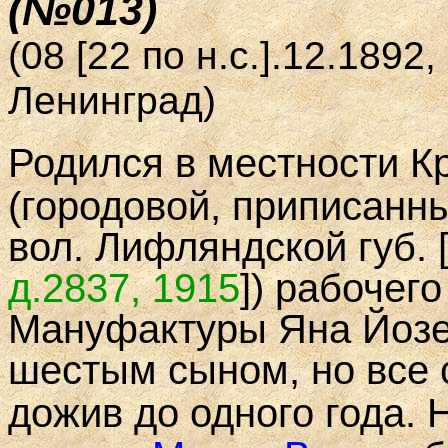
(№013)
(08 [22 по н.с.].12.1892
Ленинград)
Родился
в местности К
(городовой, приписанн
вол. Лифляндской губ.
д.2837
,
1915
]
) рабочег
Мануфактуры Яна Йозе
шестым сыном, но все 
дожив до одного года.