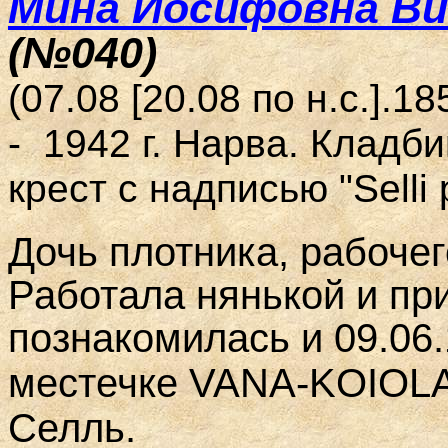
Мина Иосифовна Винт
(№040)
(07.08
[20.08
по н.с.
]
.18
- 1942 г. Нарва. Кладб
крест с надписью
"Sell
Д
очь плотника, рабоче
Работала нянькой и при
09.06
познакомилась и
местечке VANA-KOIOLA
Селль.