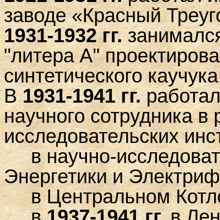
заводе «Красный Треуг
1931-1932 гг.
занималс
"литера А" проектиров
синтетического каучука
В
1931-1941 гг.
работал
научного сотрудника в 
исследовательских инс
в научно-исследовате
Энергетики и Электриф
в Центральном Котло
в
1937-1941 гг.
в Лен