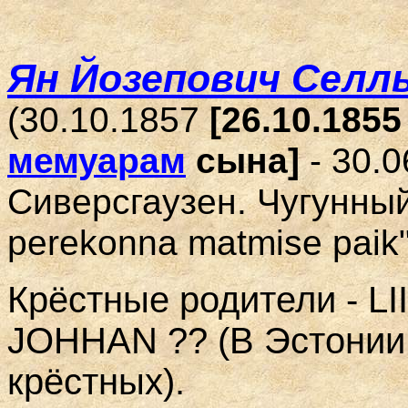
Ян Йозепович Селль 
(30.10.1857
[26.10.185
мемуарам
сына]
- 30.
Сиверсгаузен. Чугунны
perekonna matmise paik
Крёстные родители - L
JOHHAN ?? (В Эстонии 
крёстных).