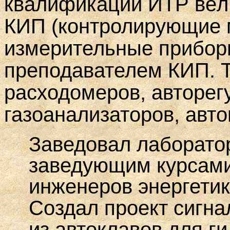
квалификации ИТР вёл
КИП (контролирующие 
измерительные прибор
преподавателем КИП. 
расходомеров, авторег
газоанализаторов, авт
Заведовал лаборато
заведующим курсами
инженеров энергетик
Создал п
роект сигна
из автоклавов для г